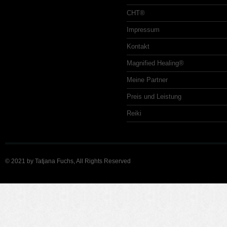
CHT®
Impressum
Kontakt
Magnified Healing®
Meine Partner
Preis und Leistung
Reiki
© 2021 by Tatjana Fuchs, All Rights Reserved