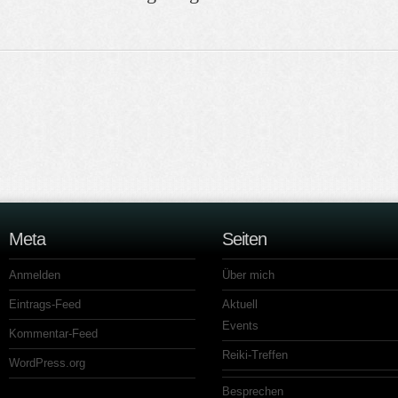
Meta
Seiten
Anmelden
Über mich
Eintrags-Feed
Aktuell
Events
Kommentar-Feed
Reiki-Treffen
WordPress.org
Besprechen