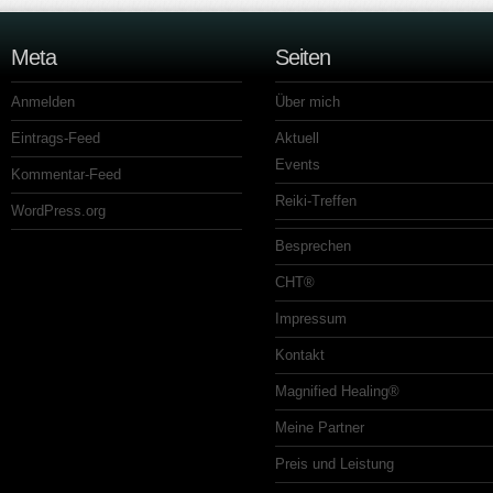
Meta
Seiten
Anmelden
Über mich
Eintrags-Feed
Aktuell
Events
Kommentar-Feed
Reiki-Treffen
WordPress.org
Besprechen
CHT®
Impressum
Kontakt
Magnified Healing®
Meine Partner
Preis und Leistung